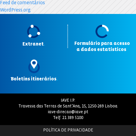
Feed de comentários
WordPress.org
Formulário para acesso
Extranet
.
a dados estatísticos
.
Boletins itinerários
.
IAVE I.P.
Travessa das Terras de Sant’Ana, 15, 1250-269 Lisboa
iave-direcao@iave.pt
Telf.
21 389 5100
POLÍTICA DE PRIVACIDADE