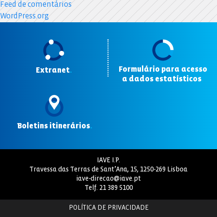
Feed de comentários
WordPress.org
Formulário para acesso
Extranet
.
a dados estatísticos
.
Boletins itinerários
.
IAVE I.P.
Travessa das Terras de Sant’Ana, 15, 1250-269 Lisboa
iave-direcao@iave.pt
Telf.
21 389 5100
POLÍTICA DE PRIVACIDADE