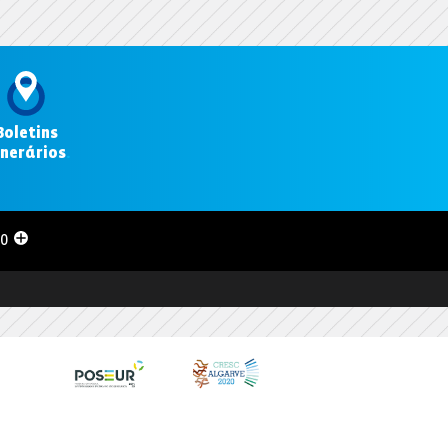
Boletins
inerários
.
00