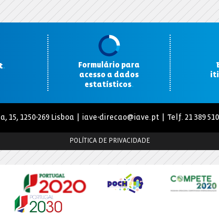
Formulário para
t
.
acesso a dados
it
estatísticos
.
a, 15, 1250-269 Lisboa |
iave-direcao@iave.pt
| Telf. 21 389 51
POLÍTICA DE PRIVACIDADE