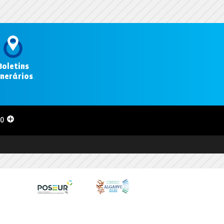
Boletins
inerários
.
00