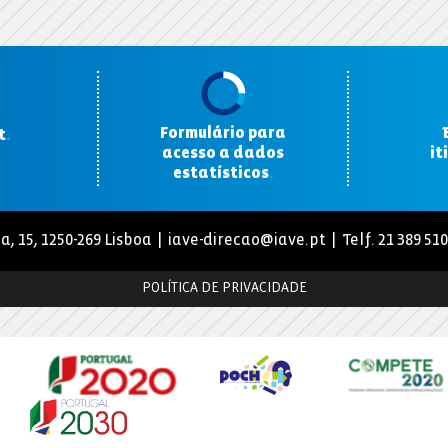
Formulário para
t
.
acesso a dados
it
estatísticos
.
a, 15, 1250-269 Lisboa |
iave-direcao@iave.pt
| Telf. 21 389 51
POLÍTICA DE PRIVACIDADE