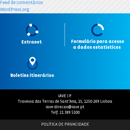
Feed de comentários
WordPress.org
Formulário para acesso
Extranet
.
a dados estatísticos
.
Boletins itinerários
.
IAVE I.P.
Travessa das Terras de Sant’Ana, 15, 1250-269 Lisboa
iave-direcao@iave.pt
Telf.
21 389 5100
POLÍTICA DE PRIVACIDADE