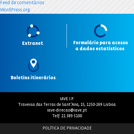
Feed de comentários
WordPress.org
Formulário para acesso
Extranet
.
a dados estatísticos
.
Boletins itinerários
.
IAVE I.P.
Travessa das Terras de Sant’Ana, 15, 1250-269 Lisboa
iave-direcao@iave.pt
Telf.
21 389 5100
POLÍTICA DE PRIVACIDADE