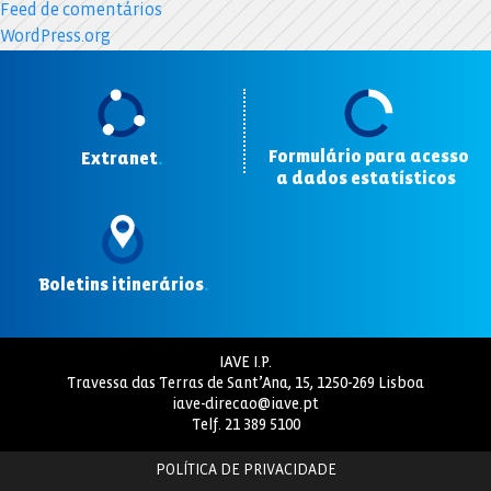
Feed de comentários
WordPress.org
Formulário para acesso
Extranet
.
a dados estatísticos
.
Boletins itinerários
.
IAVE I.P.
Travessa das Terras de Sant’Ana, 15, 1250-269 Lisboa
iave-direcao@iave.pt
Telf.
21 389 5100
POLÍTICA DE PRIVACIDADE