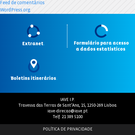
Feed de comentários
WordPress.org
Formulário para acesso
Extranet
.
a dados estatísticos
.
Boletins itinerários
.
IAVE I.P.
Travessa das Terras de Sant’Ana, 15, 1250-269 Lisboa
iave-direcao@iave.pt
Telf.
21 389 5100
POLÍTICA DE PRIVACIDADE