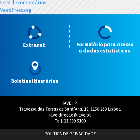
Feed de comentários
WordPress.org
Formulário para acesso
Extranet
.
a dados estatísticos
.
Boletins itinerários
.
IAVE I.P.
Travessa das Terras de Sant’Ana, 15, 1250-269 Lisboa
iave-direcao@iave.pt
Telf.
21 389 5100
POLÍTICA DE PRIVACIDADE