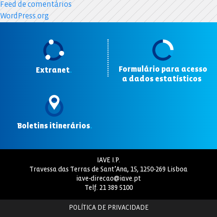
Feed de comentários
WordPress.org
Formulário para acesso
Extranet
.
a dados estatísticos
.
Boletins itinerários
.
IAVE I.P.
Travessa das Terras de Sant’Ana, 15, 1250-269 Lisboa
iave-direcao@iave.pt
Telf.
21 389 5100
POLÍTICA DE PRIVACIDADE