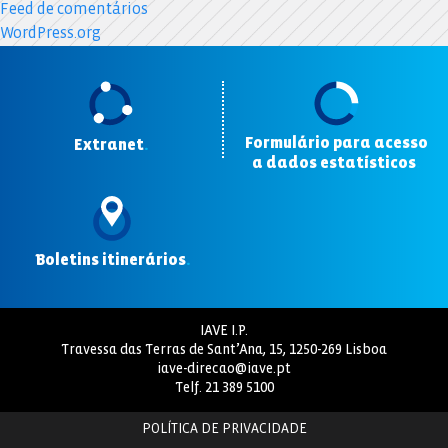
Feed de comentários
WordPress.org
Formulário para acesso
Extranet
.
a dados estatísticos
.
Boletins itinerários
.
IAVE I.P.
Travessa das Terras de Sant’Ana, 15, 1250-269 Lisboa
iave-direcao@iave.pt
Telf.
21 389 5100
POLÍTICA DE PRIVACIDADE