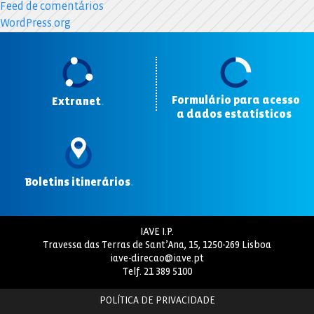
Feed de comentários
WordPress.org
Formulário para acesso
Extranet
.
a dados estatísticos
.
Boletins itinerários
.
IAVE I.P.
Travessa das Terras de Sant’Ana, 15, 1250-269 Lisboa
iave-direcao@iave.pt
Telf.
21 389 5100
POLÍTICA DE PRIVACIDADE