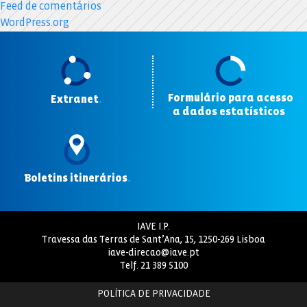
Feed de comentários
WordPress.org
Formulário para acesso
Extranet
.
a dados estatísticos
.
Boletins itinerários
.
IAVE I.P.
Travessa das Terras de Sant’Ana, 15, 1250-269 Lisboa
iave-direcao@iave.pt
Telf.
21 389 5100
POLÍTICA DE PRIVACIDADE