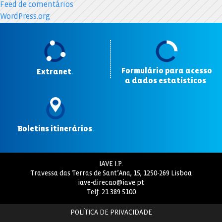
Feed de comentários
WordPress.org
Formulário para acesso
Extranet
.
a dados estatísticos
.
Boletins itinerários
.
IAVE I.P.
Travessa das Terras de Sant’Ana, 15, 1250-269 Lisboa
iave-direcao@iave.pt
Telf.
21 389 5100
POLÍTICA DE PRIVACIDADE