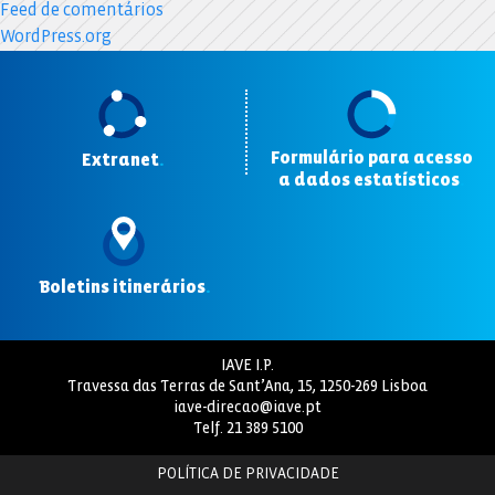
Feed de comentários
WordPress.org
Formulário para acesso
Extranet
.
a dados estatísticos
.
Boletins itinerários
.
IAVE I.P.
Travessa das Terras de Sant’Ana, 15, 1250-269 Lisboa
iave-direcao@iave.pt
Telf.
21 389 5100
POLÍTICA DE PRIVACIDADE