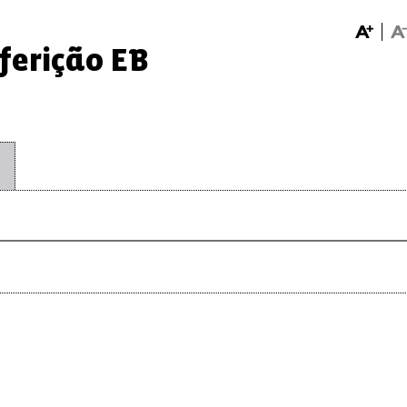
ferição EB
O