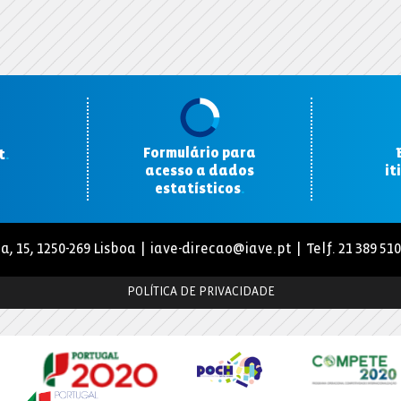
Formulário para
t
.
acesso a dados
it
estatísticos
.
a, 15, 1250-269 Lisboa |
iave-direcao@iave.pt
| Telf. 21 389 51
POLÍTICA DE PRIVACIDADE