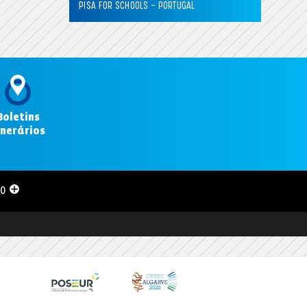
PISA FOR SCHOOLS – PORTUGAL
Boletins
inerários
.
00