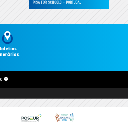
PISA FOR SCHOOLS – PORTUGAL
Boletins
inerários
.
00