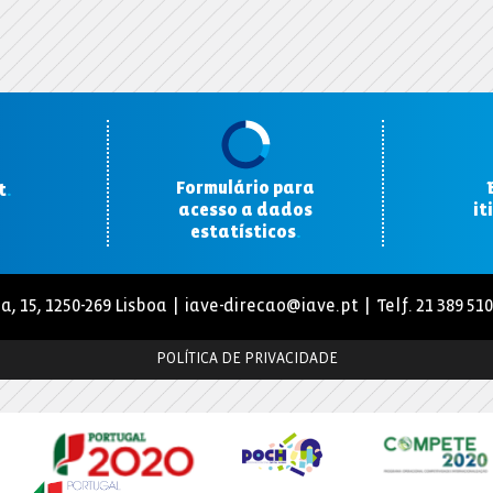
Formulário para
t
.
acesso a dados
it
estatísticos
.
a, 15, 1250-269 Lisboa |
iave-direcao@iave.pt
| Telf. 21 389 51
POLÍTICA DE PRIVACIDADE