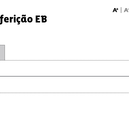
ferição EB
O