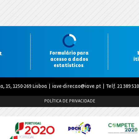
Formulário para
t
.
acesso a dados
it
estatísticos
.
a, 15, 1250-269 Lisboa |
iave-direcao@iave.pt
| Telf. 21 389 51
POLÍTICA DE PRIVACIDADE