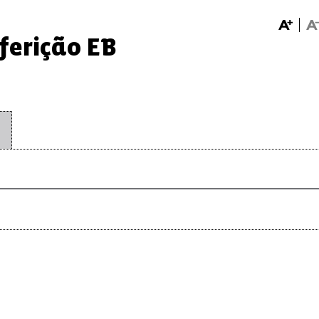
ferição EB
O