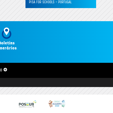
PISA FOR SCHOOLS – PORTUGAL
Boletins
inerários
.
00