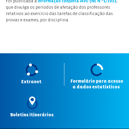
Foi publicada a
Informação conjunta IAVE-JNE N.º1/2022
,
que divulga os
períodos de
afetação dos professores
relativos ao exercício das tarefas de classificação
das
provas e exames,
por
disciplina.
Formulário para acesso
Extranet
.
a dados estatísticos
.
Boletins itinerários
.