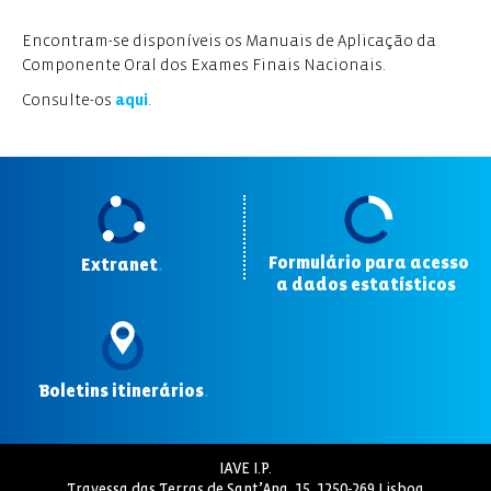
Encontram-se disponíveis os Manuais de Aplicação da
Componente Oral dos Exames Finais Nacionais.
Consulte-os
aqui
.
Formulário para acesso
Extranet
.
a dados estatísticos
.
Boletins itinerários
.
IAVE I.P.
Travessa das Terras de Sant’Ana, 15, 1250-269 Lisboa