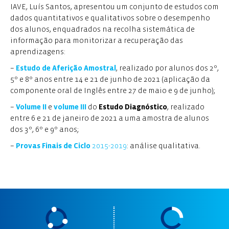
IAVE, Luís Santos, apresentou um conjunto de estudos com
dados quantitativos e qualitativos sobre o desempenho
dos alunos, enquadrados na recolha sistemática de
informação para monitorizar a recuperação das
aprendizagens:
–
Estudo de Aferição Amostral
, realizado por alunos dos 2º,
5º e 8º anos entre 14 e 21 de junho de 2021 (aplicação da
componente oral de Inglês entre 27 de maio e 9 de junho);
–
Volume II
e
volume III
do
Estudo Diagnóstico
, realizado
entre 6 e 21 de janeiro de 2021 a uma amostra de alunos
dos 3º, 6º e 9º anos;
–
Provas Finais de Ciclo
2015-2019
: análise qualitativa.