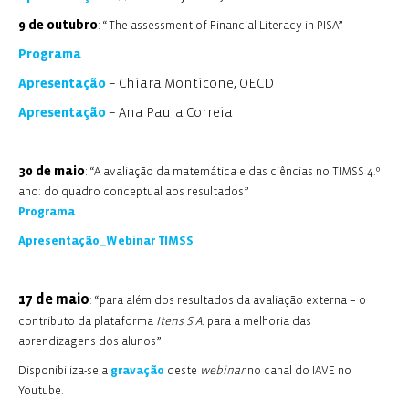
9 de outubro
:
“The assessment of Financial Literacy in PISA”
Programa
Apresentação
– Chiara Monticone, OECD
Apresentação
– Ana Paula Correia
30 de maio
:
“A avaliação da matemática e das ciências no TIMSS 4.º
ano: do quadro conceptual aos resultados”
Programa
Apresentação_Webinar TIMSS
17 de maio
: “para além dos resultados da avaliação externa – o
contributo da plataforma
Itens S.A.
para a melhoria das
aprendizagens dos alunos”
Disponibiliza-se a
gravação
deste
webinar
no canal do IAVE no
Youtube.