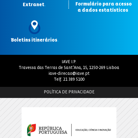
Formulário para acesso
Extranet
.
a dados estatísticos
.
Boletins itinerários
.
IAVE I.P.
Travessa das Terras de Sant’Ana, 15, 1250-269 Lisboa
iave-direcao@iave.pt
Telf.
21 389 5100
POLÍTICA DE PRIVACIDADE